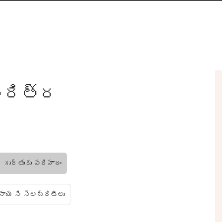
చరిత్ర
 గుర్తుకు పరిహారం
నాయ సి సెలబ్రిటీలు