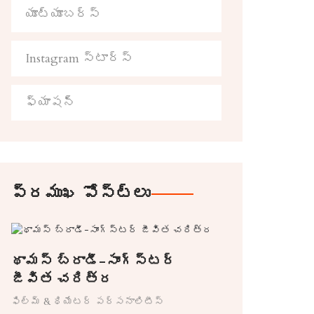
యూట్యూబర్స్
Instagram స్టార్స్
ఫ్యాషన్
ప్రముఖ పోస్ట్లు
థామస్ బ్రాడీ-సాంగ్స్టర్
జీవిత చరిత్ర
ఫిల్మ్ & థియేటర్ పర్సనాలిటీస్