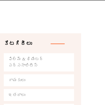
కేటగిరీలు
ఫిల్మ్ & థియేటర్
పర్సనాలిటీస్
గాయకులు
ఇతరాలు