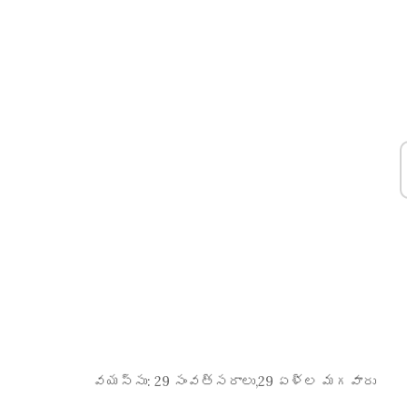
వయస్సు:
29 సంవత్సరాలు,29 ఏళ్ల మగవారు