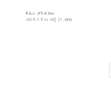
శీఘ్ర వాస్తవాలు
పుట్టినరోజు:
జూలై 27
,
1992