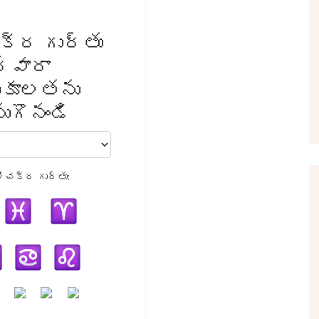
క్ర గుర్తు
ద్వారా
ుకూలతను
ుగొనండి
శిచక్ర గుర్తు: