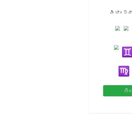
మీ భాగస్వ
తెల