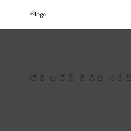
టోరీ లనేజ్ జీవిత చరి