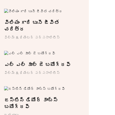
విలియం గారి బుసీ జీవిత
చరిత్ర
ఫిల్మ్ & థియేటర్ పర్సనాలిటీస్
ఎల్ ఎల్ కూల్ జె బయోగ్రఫీ
ఫిల్మ్ & థియేటర్ పర్సనాలిటీస్
జస్టిన్ డియోర్ కాంబ్స్
బయోగ్రఫీ