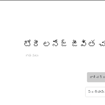
టోరీ లనేజ్ జీవిత 
గాయకులు
రాశిచక్ర
ప్రత్యామ్