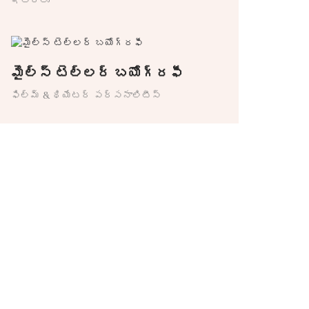
ఇతరాలు
మైల్స్ టెల్లర్ బయోగ్రఫీ
ఫిల్మ్ & థియేటర్ పర్సనాలిటీస్