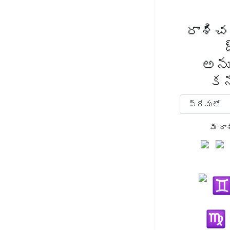
రాశిచ
అన
కన
మీ రా