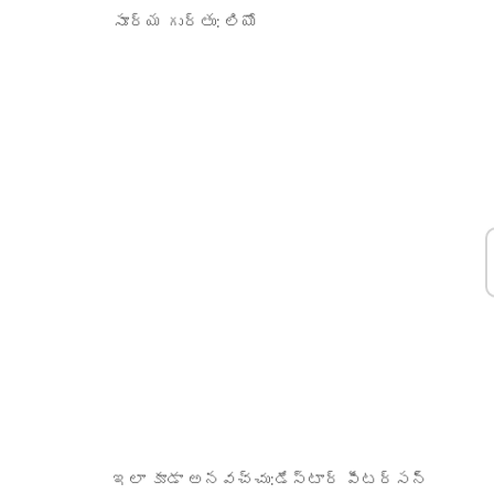
సూర్య గుర్తు:
లియో
ఇలా కూడా అనవచ్చు:
డేస్టార్ పీటర్సన్