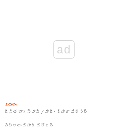
ad
కుటుంబం:
జీవిత భాగస్వామి / మాజీ-:
కియారా మోరిసన్
పిల్లలు:
డియార్ డెరోజన్