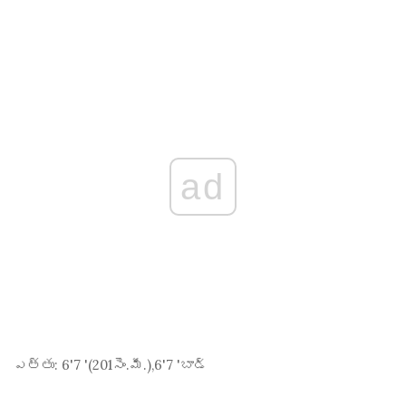
ad
ఎత్తు:
6'7 '(201
సెం.మీ.
),6'7 'బాడ్