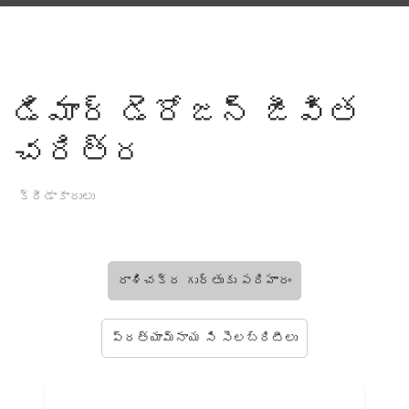
డిమార్ డెరోజన్ జీవిత
చరిత్ర
క్రీడాకారులు
రాశిచక్ర గుర్తుకు పరిహారం
ప్రత్యామ్నాయ సి సెలబ్రిటీలు