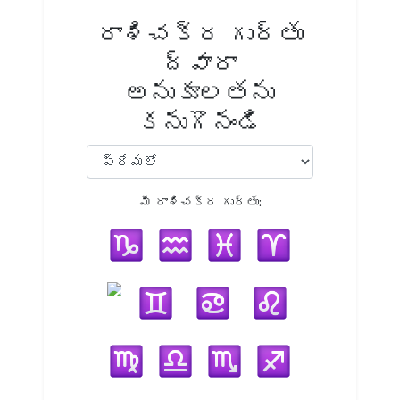
రాశిచక్ర గుర్తు
ద్వారా
అనుకూలతను
కనుగొనండి
మీ రాశిచక్ర గుర్తు: