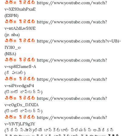
చిత్ర క్రెడిట్
https://www.youtube.com/watch?
v=XE93xahPxaE
(ESPN)
చిత్ర క్రెడిట్
https://www.youtube.com/watch?
v=ntA2dLw59JE
(jr. nba)
చిత్ర క్రెడిట్
https://www.youtube.com/watch?v=UBi-
IY3l0_o
(NBA)
చిత్ర క్రెడిట్
https://www.youtube.com/watch?
v=xp8EJameS-A
(ది ఫంబుల్)
చిత్ర క్రెడిట్
https://www.youtube.com/watch?
v=siPtvedgnP4
(టొరంటో రాప్టర్స్)
చిత్ర క్రెడిట్
https://www.youtube.com/watch?
v=e0gDx_DJXEA
(టొరంటో రాప్టర్స్)
చిత్ర క్రెడిట్
https://www.youtube.com/watch?
v=YlVTjLF9g3Y
(క్రిస్ స్మూవ్)లియో బాస్కెట్‌బాల్ ప్లేయర్స్ అమెరికన్