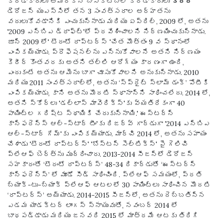
క్రీడాకారులు అమెరికన్ బాస్కెట్‌బాల్ క్రీడాకారులు
కెరీర్
డెరోజన్ యుఎస్సిలో తన 3 సంవత్సరాల అర్హతను
వదులుకోవడానికి ఎంచుకున్నాడు మరియు ఏప్రిల్, 2009 లో, అతను
'2009 ఎన్బిఎ డ్రాఫ్ట్'లో ప్రవేశించాలని నిర్ణయించుకున్నాడు.
జూన్ 2009 లో' టొరంటో రాప్టర్స్ 'చేత మొత్తం 9 వ స్థానంలో
ఎంపికయ్యాడు. ప్రొఫెషనల్‌ను ఎన్నుకోవాలనే అతని నిర్ణయం
కెరీర్ కొంతవరకు అతని తల్లి ఆరోగ్యం కారణంగా ఉంది,
ఎందుకంటే అతను ఆమెను బాగా చూసుకోవాలని అనుకున్నాడు. 2010
మరియు 2011 సంవత్సరాల్లో, అతను ‘స్ప్రైట్ స్లామ్ డంక్’ పోటీకి
ఎంపికయ్యాడు, కాని అతను మొదటి స్థానాన్ని సాధించలేదు. 2014 లో,
అతని స్కోర్లు 'డల్లాస్ మావెరిక్స్'కు వ్యతిరేకంగా 40
పాయింట్ల గరిష్ట స్థాయికి చేరుకున్నాయి.' ఈస్టర్న్
కాన్ఫరెన్స్ ఆల్-స్టార్ టీం'కు రిజర్వ్ గార్డుగా '2014 ఎన్బిఎ
ఆల్-స్టార్ గేమ్'కు ఎంపికయ్యాడు. మార్చి 2014 లో, అతను సహాయం
చేశాడు 'టొరంటో రాప్టర్స్' 'బోస్టన్ సెల్టిక్స్' పై గెలిచి
ప్లేఆఫ్ బెర్త్‌ను ముద్రించారు. 2013-2014 సీజన్‌లో డెరోజన్
సహకారంతో ‘టొరంటో రాప్టర్స్’ 48-34 రికార్డుతో ‘ఈస్టర్న్
కాన్ఫరెన్స్’ లో మూడో సీడ్ సాధించింది. ప్లేఆఫ్ సమయంలో, ప్రతి
బ్యాక్-టు-బ్యాక్ ప్లేఆఫ్ ఆటలలో 30 పాయింట్లు సాధించిన మొదటి
‘రాప్టర్స్’ అయ్యాడు. 2014-2015 సీజన్లో, అతను దెబ్బతిన్న
ఎడమ యాడక్టర్ లాంగస్ స్నాయువుతో, నవంబర్ 2014 లో
బాధపడ్డాడు మరియు జనవరి 2015 లో మాత్రమే ఆటకు తిరిగి