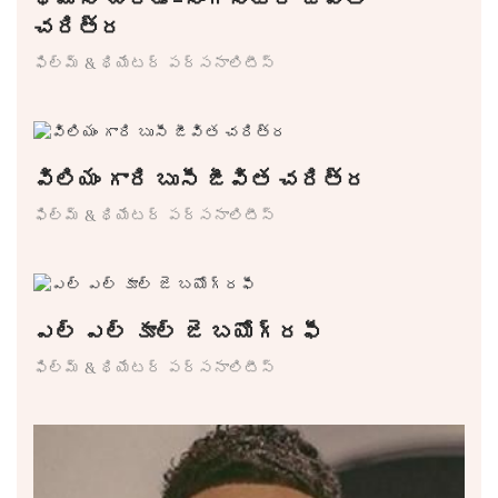
చరిత్ర
ఫిల్మ్ & థియేటర్ పర్సనాలిటీస్
విలియం గారి బుసీ జీవిత చరిత్ర
ఫిల్మ్ & థియేటర్ పర్సనాలిటీస్
ఎల్ ఎల్ కూల్ జె బయోగ్రఫీ
ఫిల్మ్ & థియేటర్ పర్సనాలిటీస్