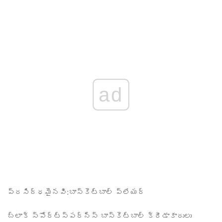
ad
ప్రసిద్ధమైనవి:
బాస్కెట్‌బాల్ ప్లేయర్
బ్లాక్ స్పోర్ట్స్పర్న్స్
బాస్కెట్‌బాల్ క్రీడాకారులు