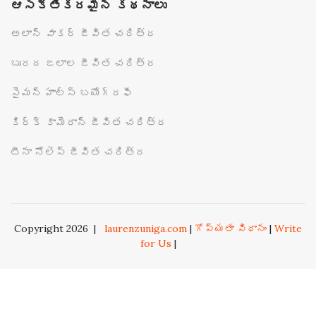
ఆసక్తికరమైన కథనాలు
అలాన్ వాకర్ జీవిత చరిత్ర
బురద జలాల జీవిత చరిత్ర
సైమన్ హాల్స్ బయోగ్రఫీ
కిర్క్ కామెరాన్ జీవిత చరిత్ర
టీనా నోలెస్ జీవిత చరిత్ర
Copyright 2026
|
laurenzuniga.com
|
గోప్యతా విధానం
|
Write
for Us
|