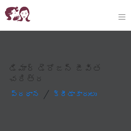
డిమార్ డెరోజన్ జీవిత
చరిత్ర
/
ప్రధాన
క్రీడాకారులు