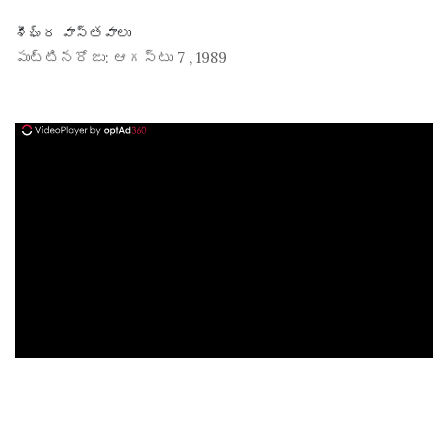
శీఘ్ర వాస్తవాలు
పుట్టినరోజు:
ఆగస్టు 7
,
1989
ad