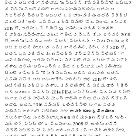
రెండవ ఆటగాడిగా నిలిచాడు. 'ఈస్టర్న్ కాన్ఫరెన్స్'లో జట్టు 3
వ సీడ్‌ను చేరుకోవడంలో అతను సహాయపడ్డాడు. అతను ఆ
సీజన్‌లోని ప్లేఆఫ్ ఆటలలో ఒక భాగం మరియు అతని కెరీర్‌లో
మొదటిసారి' ఆల్-ఎన్‌బిఎ థర్డ్ టీమ్‌లో 'పేరు పొందాడు. జనవరి
2018 లో, అతను ఒకే గేమ్‌లో 52 పాయింట్లు సాధించి ఫ్రాంచైజ్
రికార్డు సృష్టించాడు. వరుసగా రెండవ సీజన్ కోసం, జనవరి 2018
లో, అతను ‘ఎన్బిఎ ఆల్-స్టార్’ స్టార్టర్‌గా పేరు పొందాడు, ఇది
ఆటకు అతని నాలుగవ ఎంపికగా నిలిచింది. ఫిబ్రవరి 2018 లో,
అతను జనవరి నెలకు ‘ఈస్టర్న్ కాన్ఫరెన్స్ ప్లేయర్’ గా
ఎంపికయ్యాడు. అతను ప్లేఆఫ్ సిరీస్‌లో తన జట్టు కోసం స్కోర్
చేశాడు మరియు 'ఆల్-ఎన్బిఎ రెండవ జట్టు'కు ఎంపికయ్యాడు.'
టొరంటో రాప్టర్స్ 'కోసం 9 సీజన్లు ఆడిన తరువాత, అతను
మరియు మరొక ఆటగాడు జాకోబ్ పాల్ట్ల్ జూలై 2018 లో' శాన్
ఆంటోనియోకు వర్తకం చేశారు. కవి లియోనార్డ్ మరియు డానీ గ్రీన్
లకు బదులుగా స్పర్స్. 2014 FIBA ​​బాస్కెట్‌బాల్ ప్రపంచ కప్‌లో
బంగారు పతకం సాధించిన యుఎస్ జాతీయ జట్టు తరఫున డెరోజన్
ఆడాడు. అతను 2016 సమ్మర్ ఒలింపిక్స్‌లో బంగారు పతకం
సాధించిన జట్టులో సభ్యుడు కూడా.
అవార్డులు & విజయాలు
వరుసగా రెండు సంవత్సరాలు, 2006 మరియు 2007, డెరోజన్ 'ఆల్-
మూర్ లీగ్ ఫస్ట్ టీం' గా పేరుపొందారు. 2008 లో, అతను దానిని
'మెక్డొనాల్డ్స్ హై స్కూల్ ఆల్-అమెరికన్'గా చేర్చుకున్నాడు.