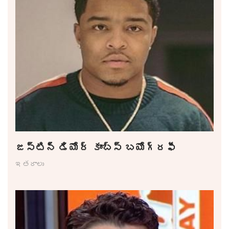
జస్టిన్ డియోర్ కాంబ్స్ బయోగ్రఫీ
ఇతరాలు