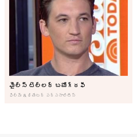
మైల్స్ టెల్లర్ బయోగ్రఫీ
ఫిల్మ్ & థియేటర్ పర్సనాలిటీస్