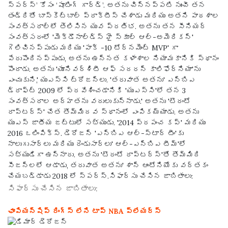
స్పర్స్’ కోసం ‘షూటింగ్ గార్డ్’. అతను చిన్నప్పటి నుంచీ తన
తండ్రితో బాస్కెట్‌బాల్ ప్రాక్టీస్ చేశాడు మరియు అతని పాఠశాల
సంవత్సరాల్లో తెలిసిన యువ ప్రతిభ. అతను తన సీనియర్
సంవత్సరంలో 'మెక్‌డొనాల్డ్స్ హై స్కూల్ ఆల్-అమెరికన్'
గెలిచినప్పుడు మరియు 'పాక్ -10 టోర్నమెంట్ MVP' గా
పేరుపొందినప్పుడు, అతను ఉన్నత కళాశాల నియామకానికి స్థానం
పొందాడు. అతను 'యూనివర్శిటీ ఆఫ్ సదరన్ కాలిఫోర్నియా'ను
ఎంచుకుని,' యుఎస్సి ట్రోజన్లు. 'తరువాత అతను' ఎన్బిఎ
డ్రాఫ్ట్ 2009 లో ప్రవేశించడానికి 'యుఎస్సి'లో తన 3
సంవత్సరాల అర్హతను వదులుకున్నాడు.' అతను 'టొరంటో
రాప్టర్స్' చేత తొమ్మిదవ స్థానంలో ఎంపికయ్యాడు. అతను
యుఎస్ జాతీయ జట్టులో సభ్యుడు. '2014 ప్రపంచ కప్' మరియు
2016 ఒలింపిక్స్. డెరోజన్ 'ఎన్బిఎ ఆల్-స్టార్ టీం'కు
నాలుగుసార్లు మరియు రెండుసార్లు' ఆల్-ఎన్బిఎ టీమ్'లో
సభ్యుడిగా ఉన్నారు. అతను 'టొరంటో రాప్టర్స్'తో తొమ్మిది
సీజన్లలో ఆడాడు, తరువాత అతను' శాన్ ఆంటోనియోకు వర్తకం
చేయబడ్డాడు 2018 లో స్పర్స్.
సిఫార్సు చేసిన జాబితాలు:
సిఫార్సు చేసిన జాబితాలు:
ఛాంపియన్‌షిప్ రింగ్స్ లేని టాప్ NBA ప్లేయర్స్