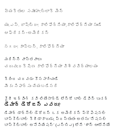
వ్యక్తుల సమూహం:
బ్లాక్ మెన్
యు.ఎస్. రాష్ట్రం:
కాలిఫోర్నియా,కాలిఫోర్నియా నుండి
ఆఫ్రికన్-అమెరికన్
నగరం:
కాంప్టన్, కాలిఫోర్నియా
మరిన్ని వాస్తవాలు
చదువు:
దక్షిణ కాలిఫోర్నియా విశ్వవిద్యాలయం
క్రింద చదవడం కొనసాగించండి
మీకు సిఫార్సు చేయబడినది
కైరీ ఇర్వింగ్ కవి లియోనార్డ్ లోన్జో బాల్ డెవిన్ బుకర్
డెమార్ డెరోజన్ ఎవరు?
డిమార్ డార్నెల్ డెరోజన్ ఒక అమెరికన్ ప్రొఫెషనల్
బాస్కెట్‌బాల్ క్రీడాకారుడు, ప్రస్తుతం అతను ‘నేషనల్
బాస్కెట్‌బాల్ అసోసియేషన్’ (ఎన్‌బిఎ) లోని ‘శాన్ ఆంటోనియో