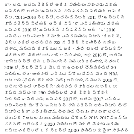
రాగలడు. అతను కెరీర్లో అధిక పాయింట్లు సాధించాడు మరియు
ఏప్రిల్‌లో అతను 'ఈస్టర్న్ కాన్ఫరెన్స్ ప్లేయర్ ఆఫ్ ది
నెల. '2015-2016 సీజన్లో, అతను డిసెంబర్ 2015 లో' ఈస్టర్న్
కాన్ఫరెన్స్ ప్లేయర్ ఆఫ్ ది వీక్ 'గా ఎంపికయ్యాడు, మరియు
జనవరి 2016 లో,' ఈస్టర్న్ కాన్ఫరెన్స్ ఆల్- 'గా' 2016
ఎన్బిఎ ఆల్-స్టార్ గేమ్'కు ఎంపికయ్యాడు. స్టార్ 'రిజర్వ్.
ఫిబ్రవరిలో అతను తన 233 వ కెరీర్ విజయాన్ని నమోదు
చేశాడు, మునుపటి రికార్డులను అధిగమించి ‘టొరంటో రాప్టర్స్’
చరిత్రలో ‘విజేత’ ఆటగాడిగా నిలిచాడు. జూలై 2016 లో, అతను
‘రాప్టర్స్‌తో’ తన ఒప్పందాన్ని పునరుద్ధరించాడు. నవంబర్
2016 లో, సీజన్ యొక్క మొదటి 11 ఆటలలో తొమ్మిదింటిలో 30
పాయింట్లు లేదా అంతకంటే ఎక్కువ స్కోరు చేసిన మొదటి NBA
ఆటగాడు (మైఖేల్ జోర్డాన్ నుండి) అయ్యాడు. డిసెంబర్ 2016 లో,
అతను ‘టొరంటో రాప్టర్స్’ మునుపటి రికార్డులను బద్దలు
కొట్టి మొత్తం 10, 290 పాయింట్లతో వారి కెరీర్ స్కోరింగ్
నాయకుడిగా నిలిచాడు. జనవరి 2017 లో, అతను ‘2017 ఎన్బిఎ
ఆల్-స్టార్ టీం’ కోసం ‘ఈస్టర్న్ కాన్ఫరెన్స్ ఆల్-స్టార్ టీం’లో
స్టార్టర్‌గా ఎంపికయ్యాడు. చీలమండ బెణుకు కారణంగా అతను
తదుపరి 7 ఆటలకు దూరమయ్యాడు. డెరోజన్ 2016-2017 సీజన్‌ను
కెరీర్‌లో అత్యధిక 2,020 పాయింట్లతో పూర్తి చేశాడు మరియు
జట్టు చరిత్రలో ఒకే సీజన్‌లో 2,000 పాయింట్లకు పైగా సాధించిన