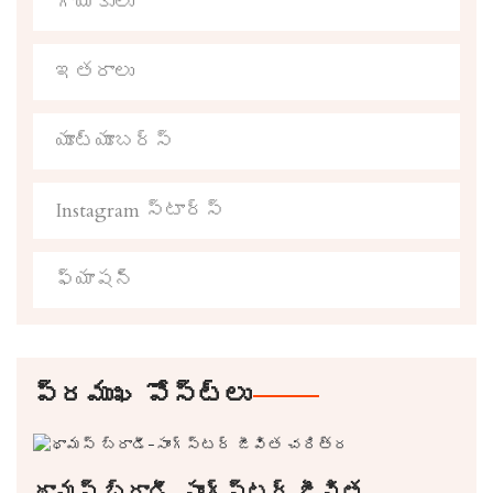
గాయకులు
ఇతరాలు
యూట్యూబర్స్
Instagram స్టార్స్
ఫ్యాషన్
ప్రముఖ పోస్ట్లు
థామస్ బ్రాడీ-సాంగ్స్టర్ జీవిత