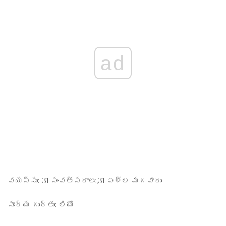
ad
వయస్సు:
31 సంవత్సరాలు,31 ఏళ్ల మగవారు
సూర్య గుర్తు:
లియో