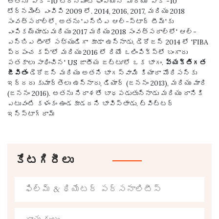
అతను' పాక్ -10 టోర్నమెంట్ ఛాంపియన్ 'మరియు' పాక్ -10
టోర్నమెంట్ ఎంవిపి 2009 లో. 2014, 2016, 2017, మరియు 2018
సంవత్సరాల్లో, అతను 'ఎన్బిఎ ఆల్-స్టార్ టీమ్'కు
ఎంపికయ్యాడు మరియు 2017 మరియు 2018 సంవత్సరాల్లో' ఆల్-
ఎన్బిఎ టీం'లో సభ్యుడిగా కూడా ఉన్నాడు. డెరోజన్ 2014 లో 'FIBA
ప్రపంచ కప్'లో మరియు 2016 లో రియో ​​ఒలింపిక్స్లో బంగారు
పతకాలు సాధించిన' US జాతీయ జట్టు'లో ఒక భాగం.
వ్యక్తిగత
జీవితం
డెరోజన్ మరియు అతని భాగస్వామి కియారా మోరిసన్‌కు
ఇద్దరు కుమార్తెలు ఉన్నారు, డియార్ (జననం 2013), మరియు మారి
(జననం 2016). అతను నిరాశతో బాధపడుతున్నాడు మరియు దానికి
ఎటువంటి కళంకం ఉండకూడదని భావిస్తాడు. ట్విట్టర్
ఇన్స్టాగ్రామ్
కేటగిరీలు
ఫిల్మ్ & థియేటర్ పర్సనాలిటీస్