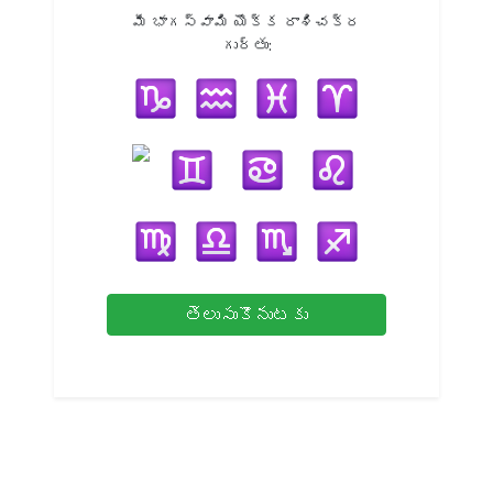
మీ భాగస్వామి యొక్క రాశిచక్ర
గుర్తు:
తెలుసుకొనుటకు