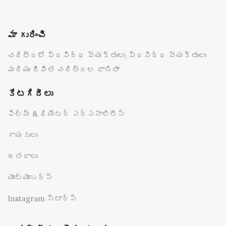
మా గురించి
చరిత్రలో ప్రసిద్ధ వ్యక్తులు, ప్రసిద్ధ వ్యక్తులు
మరియు జీవిత చరిత్రల జాబితా
కేటగిరీలు
ఫిల్మ్ & థియేటర్ పర్సనాలిటీస్
గాయకులు
ఇతరాలు
యూట్యూబర్స్
Instagram స్టార్స్