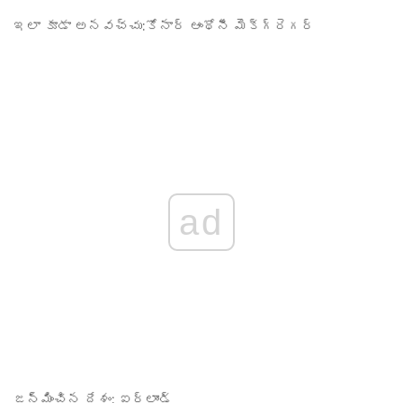
ఇలా కూడా అనవచ్చు:
కోనార్ ఆంథోనీ మెక్‌గ్రెగర్
ad
జన్మించిన దేశం:
ఐర్లాండ్