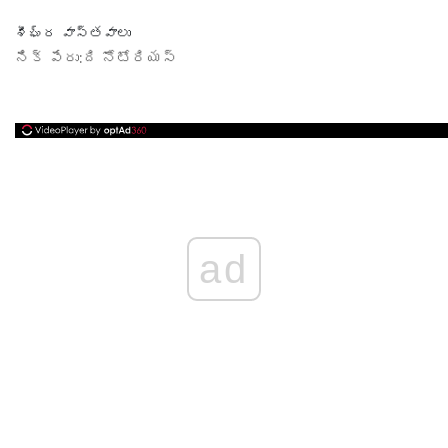
శీఘ్ర వాస్తవాలు
నిక్ పేరు:
ది నోటోరియస్
ad