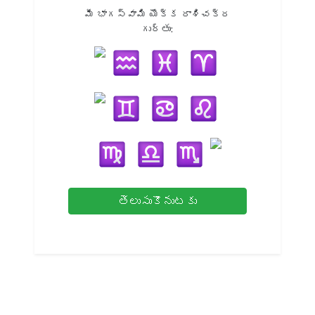
మీ భాగస్వామి యొక్క రాశిచక్ర
గుర్తు:
తెలుసుకొనుటకు