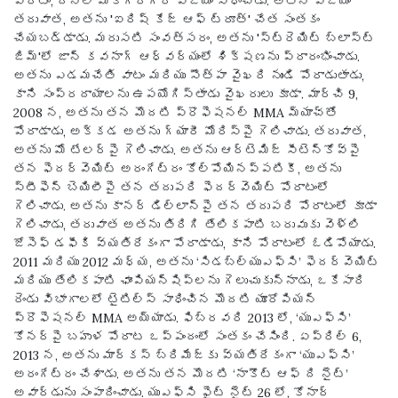
పోరాటం, దీనిలో మెక్‌గ్రెగర్ విజయం సాధించాడు. అతని విజయం
తరువాత, అతను 'ఐరిష్ కేజ్ ఆఫ్ ట్రూత్' చేత సంతకం
చేయబడ్డాడు. మరుసటి సంవత్సరం, అతను 'స్ట్రెయిట్ బ్లాస్ట్
జిమ్'లో జాన్ కవనాగ్ ఆధ్వర్యంలో శిక్షణను ప్రారంభించాడు.
అతను ఎడమచేతి వాటం మరియు సౌత్పా వైఖరి నుండి పోరాడుతాడు,
కాని సంప్రదాయాలను ఉపయోగిస్తాడు వైఖరులు కూడా. మార్చి 9,
2008 న, అతను తన మొదటి ప్రొఫెషనల్ MMA మ్యాచ్‌తో
పోరాడాడు, అక్కడ అతను గ్యారీ మోరిస్‌పై గెలిచాడు. తరువాత,
అతను మో టేలర్పై గెలిచాడు. అతను ఆర్టెమిజ్ సీటెన్కోవ్‌పై
తన ఫెదర్‌వెయిట్ అరంగేట్రం కోల్పోయినప్పటికీ, అతను
స్టీఫెన్ బెయిలీపై తన తదుపరి ఫెదర్‌వెయిట్ పోరాటంలో
గెలిచాడు. అతను కానర్ డిల్లాన్‌పై తన తదుపరి పోరాటంలో కూడా
గెలిచాడు, తరువాత అతను తిరిగి తేలికపాటి బరువుకు వెళ్లి
జోసెఫ్ డఫీకి వ్యతిరేకంగా పోరాడాడు, కాని పోరాటంలో ఓడిపోయాడు.
2011 మరియు 2012 మధ్య, అతను ‘సిడబ్ల్యుఎఫ్‌సి’ ఫెదర్‌వెయిట్
మరియు తేలికపాటి ఛాంపియన్‌షిప్‌లను గెలుచుకున్నాడు, ఒకేసారి
రెండు విభాగాలలో టైటిల్స్ సాధించిన మొదటి యూరోపియన్
ప్రొఫెషనల్ MMA అయ్యాడు. ఫిబ్రవరి 2013 లో, ‘యుఎఫ్‌సి’
కోనర్‌పై బహుళ పోరాట ఒప్పందంలో సంతకం చేసింది. ఏప్రిల్ 6,
2013 న, అతను మార్కస్ బ్రిమేజ్‌కు వ్యతిరేకంగా ‘యుఎఫ్‌సి’
అరంగేట్రం చేశాడు. అతను తన మొదటి ‘నాకౌట్ ఆఫ్ ది నైట్’
అవార్డును సంపాదించాడు. యుఎఫ్‌సి ఫైట్ నైట్ 26 లో, కోనార్