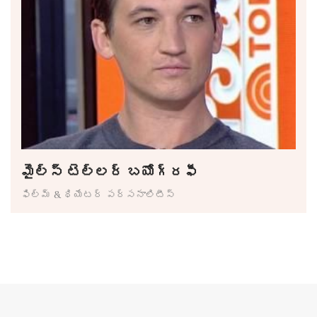
మైల్స్ టెల్లర్ బయోగ్రఫీ
ఫిల్మ్ & థియేటర్ పర్సనాలిటీస్