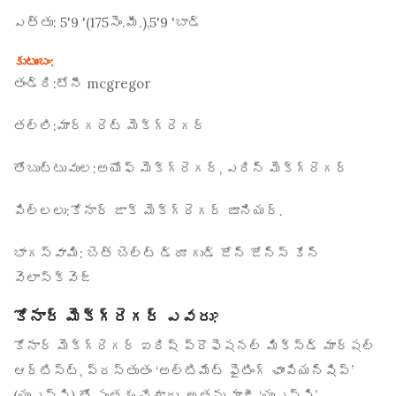
ఎత్తు:
5'9 '(175
సెం.మీ.
),5'9 'బాడ్
కుటుంబం:
తండ్రి:
టోనీ mcgregor
తల్లి:
మార్గరెట్ మెక్‌గ్రెగర్
తోబుట్టువుల:
అయోఫ్ మెక్‌గ్రెగర్, ఎరిన్ మెక్‌గ్రెగర్
పిల్లలు:
కోనార్ జాక్ మెక్‌గ్రెగర్ జూనియర్.
భాగస్వామి:
బెత్ బెల్ట్ డ్రూ గుడ్ జోన్ జోన్స్ కేన్
వెలాస్క్వెజ్
కోనార్ మెక్‌గ్రెగర్ ఎవరు?
కోనార్ మెక్‌గ్రెగర్ ఐరిష్ ప్రొఫెషనల్ మిక్స్‌డ్ మార్షల్
ఆర్టిస్ట్, ప్రస్తుతం ‘అల్టిమేట్ ఫైటింగ్ ఛాంపియన్‌షిప్’
(యుఎఫ్‌సి) తో సంతకం చేశారు. అతను మాజీ ‘యుఎఫ్‌సి’