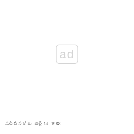
ad
పుట్టినరోజు:
జూలై 14
,
1988