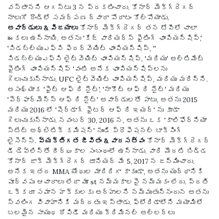
వస్తానని ఆగస్టు 3 న ప్రకటించారు. కోనార్ మెక్‌గ్రెగర్
నాలుగో రౌండ్‌లో సమర్పణ ద్వారా పోరాటం కోల్పోయాడు.
అవార్డులు & విజయాలు
కోనార్ మెక్‌గ్రెగర్ తన టోపీలో చాలా
ఈకలు ఉన్నాయి. అతను 'కేజ్ వారియర్స్ ఫైటింగ్ ఛాంపియన్‌షిప్,'
'సిడబ్ల్యుఎఫ్‌సి ఫెదర్‌వెయిట్ ఛాంపియన్‌షిప్, ''
సిడబ్ల్యుఎఫ్‌సి లైట్‌వెయిట్ ఛాంపియన్‌షిప్, 'మరియు' అల్టిమేట్
ఫైటింగ్ ఛాంపియన్‌షిప్ 'వంటి అనేక ఛాంపియన్‌షిప్‌లను
గెలుచుకున్నాడు. UFC లైట్‌వెయిట్ ఛాంపియన్‌షిప్, మరియు మరిన్ని.
అసంఖ్యాక 'ఫైట్ ఆఫ్ ది నైట్', 'నాకౌట్ ఆఫ్ ది నైట్' మరియు
'పెర్ఫార్మెన్స్ ఆఫ్ ది నైట్' అవార్డులతో పాటు, అతను 2015
మరియు 2016 లో 'షెర్డాగ్ ఫైటర్ ఆఫ్ ది ఇయర్' ను కూడా
గెలుచుకున్నాడు. నవంబర్ 30, 2016 న, అతను ఒక 'కాలిఫోర్నియా
స్టేట్ అథ్లెటిక్ కమిషన్' నుండి ప్రొఫెషనల్ బాక్సింగ్
లైసెన్స్.
వ్యక్తిగత జీవితం & వారసత్వం
కోనార్ మెక్‌గ్రెగర్
డీ డెవ్లిన్‌తో దీర్ఘకాల సంబంధంలో ఉన్నాడు. వారి మొదటి బిడ్డ
కోనార్ జాక్ మెక్‌గ్రెగర్ జూనియర్ మే 5, 2017 న జన్మించారు.
అనేక ఇతర MMA యోధుల మాదిరిగా కాకుండా, అతను యుద్ధానికి
పూర్వపు ఆచారాలు లేదా మూ st నమ్మకాలపై నమ్మకం లేదు. ప్రతి
ఒక్కరూ సమాన హక్కులకు అర్హులని నమ్ముతున్నందున అతను
స్వలింగ వివాహానికి మద్దతు ఇస్తాడు. ఫ్లోరిడాలోని మయామిలో
బలమైన సాయుధ దోపిడీ మరియు క్రిమినల్ అల్లర్లు