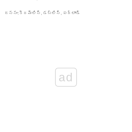
జననం:
క్రమ్లిన్, డబ్లిన్, ఐర్లాండ్
ad