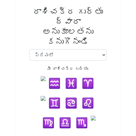
రాశిచక్ర గుర్తు
ద్వారా
అనుకూలతను
కనుగొనండి
మీ రాశిచక్ర గుర్తు: