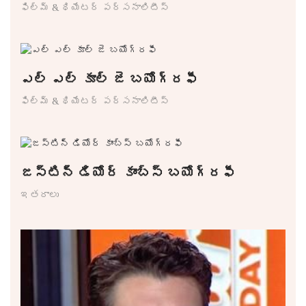
ఫిల్మ్ & థియేటర్ పర్సనాలిటీస్
ఎల్ ఎల్ కూల్ జె బయోగ్రఫీ
ఫిల్మ్ & థియేటర్ పర్సనాలిటీస్
జస్టిన్ డియోర్ కాంబ్స్ బయోగ్రఫీ
ఇతరాలు