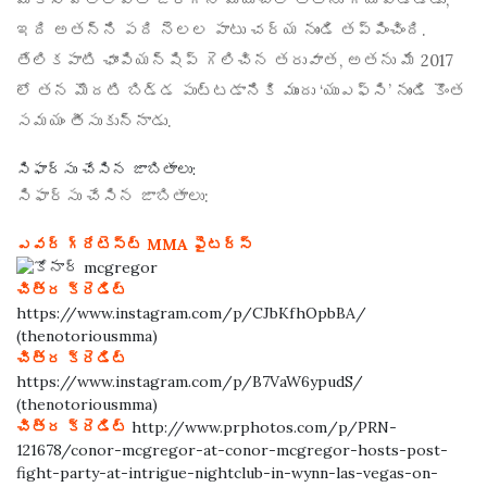
ఇది అతన్ని పది నెలల పాటు చర్య నుండి తప్పించింది.
తేలికపాటి ఛాంపియన్‌షిప్ గెలిచిన తరువాత, అతను మే 2017
లో తన మొదటి బిడ్డ పుట్టడానికి ముందు ‘యుఎఫ్‌సి’ నుండి కొంత
సమయం తీసుకున్నాడు.
సిఫార్సు చేసిన జాబితాలు:
సిఫార్సు చేసిన జాబితాలు:
ఎవర్ గ్రేటెస్ట్ MMA ఫైటర్స్
చిత్ర క్రెడిట్
https://www.instagram.com/p/CJbKfhOpbBA/
(thenotoriousmma)
చిత్ర క్రెడిట్
https://www.instagram.com/p/B7VaW6ypudS/
(thenotoriousmma)
చిత్ర క్రెడిట్
http://www.prphotos.com/p/PRN-
121678/conor-mcgregor-at-conor-mcgregor-hosts-post-
fight-party-at-intrigue-nightclub-in-wynn-las-vegas-on-