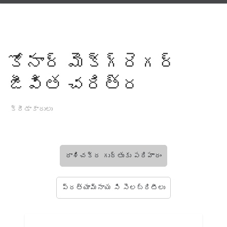
కోనార్ మెక్‌గ్రెగర్
జీవిత చరిత్ర
క్రీడాకారులు
రాశిచక్ర గుర్తుకు పరిహారం
ప్రత్యామ్నాయ సి సెలబ్రిటీలు