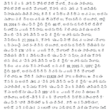
మెక్‌గ్రెగర్ మాక్స్ హోల్లోవేతో పోరాడి, విజయం సాధించాడు.
హోల్లోవేతో అతని పోరాటంలో, కోనార్ తన పూర్వ క్రూసియేట్
స్నాయువును చించివేసాడు, దీనికి శస్త్రచికిత్స అవసరం. అతను
సుమారు పది నెలలు చర్య తీసుకోలేదు. కోలుకున్న తరువాత, జూలై
19, 2014 న యుఎఫ్‌సి ఫైట్ నైట్ 46 లో, అతను డబ్లిన్‌లో డియెగో
బ్రాండోను ఎదుర్కొన్నాడు. అతను బౌట్ గెలిచాడు మరియు అతని
మొదటి ‘పెర్ఫార్మెన్స్ ఆఫ్ ది నైట్’ అవార్డును పొందాడు.
సెప్టెంబర్ 27, 2014 న, కోనార్ ‘యుఎఫ్‌సి’తో రెండవ బహుళ-పోరాట
ఒప్పందంపై సంతకం చేసిన తరువాత, అతను డస్టిన్ పోయియర్‌ను‘
యుఎఫ్‌సి 178 ’వద్ద ఎదుర్కొని, పోరాటంలో విజయం సాధించాడు. ఇది
పోయియర్ యొక్క మొట్టమొదటి ‘యుఎఫ్‌సి’ నష్టం, మరియు కోనార్
తన రెండవ ‘పెర్ఫార్మెన్స్ ఆఫ్ ది నైట్’ అవార్డును పొందాడు.
క్రింద చదవడం కొనసాగించండి జనవరి 18, 2015 న, UFC ఫైట్
నైట్ 59 లో, అతను డెన్నిస్ సివర్‌ను ఎదుర్కొని పోరాటంలో
గెలిచాడు. ఈ పోటీకి సుమారు 13,828 మంది హాజరయ్యారు. ఈ విజయం
కోనర్‌కు అతని మూడవ ‘పెర్ఫార్మెన్స్ ఆఫ్ ది నైట్’ అవార్డును
సంపాదించింది. ఇప్పుడు కోనార్ ‘యుఎఫ్‌సి ఫెదర్‌వెయిట్ ఛాంపియన్‌షిప్
కోసం ఆల్డోను‘ యుఎఫ్‌సి 189 ’వద్ద ఎదుర్కోవలసి ఉంటుందని
భావించారు. ఆల్డో-మెక్‌గ్రెగర్ పోరాటాన్ని ప్రోత్సహించడానికి‘
యుఎఫ్‌సి ’భారీ మొత్తంలో ఖర్చు చేసింది. కానీ అకస్మాత్తుగా,
ఆల్డో పక్కటెముక పగులుతో బాధపడ్డాడని మరియు పోరాటం నుండి