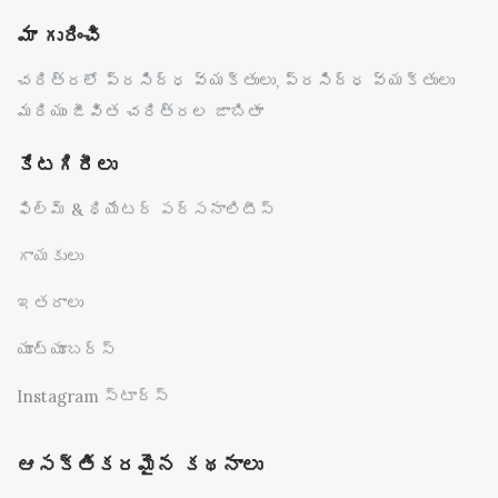
మా గురించి
చరిత్రలో ప్రసిద్ధ వ్యక్తులు, ప్రసిద్ధ వ్యక్తులు
మరియు జీవిత చరిత్రల జాబితా
కేటగిరీలు
ఫిల్మ్ & థియేటర్ పర్సనాలిటీస్
గాయకులు
ఇతరాలు
యూట్యూబర్స్
Instagram స్టార్స్
ఆసక్తికరమైన కథనాలు