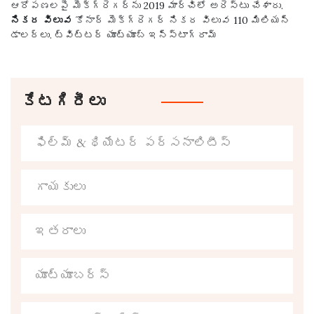
ఆరోపణలపై మెక్‌గ్రెగర్‌ను 2019 మార్చిలో అరెస్టు చేశారు.
నికర విలువ
కోనార్ మెక్‌గ్రెగర్ నికర విలువ 110 మిలియన్
డాలర్లు. ట్విట్టర్ యూట్యూబ్ ఇన్స్టాగ్రామ్
కేటగిరీలు
ఫిల్మ్ & థియేటర్ పర్సనాలిటీస్
గాయకులు
ఇతరాలు
యూట్యూబర్స్