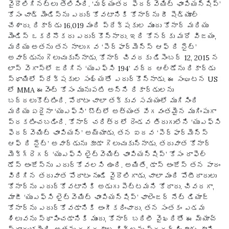
వైదొలిగినట్లు తెలిసింది. ‘మధ్యంతర ఫెదర్‌వెయిట్ ఛాంపియన్‌షిప్’
కోసం చాడ్ మెండిస్‌ను ఎదుర్కోవటానికి కోనార్‌ను రీ షెడ్యూల్
చేశారు. రికార్డు 16,019 మంది ప్రేక్షకుల ముందు కోనార్ మరియు
మెండిస్ ఒకరినొకరు ఎదుర్కొన్నారు. ఇది కోనర్‌కు మరో విజయం,
మరియు అతను తన నాలుగవ ‘పెర్ఫార్మెన్స్ ఆఫ్ ది నైట్’
అవార్డును గెలుచుకున్నాడు. కోనార్ చివరకు డిసెంబర్ 12, 2015 న
లాస్ వెగాస్‌లో జరిగిన ‘యుఎఫ్‌సి 194’ వద్ద ఆల్డోను రికార్డు
స్థాయిలో ప్రేక్షకుల సంఖ్యతో ఎదుర్కొన్నాడు. ఈ సంఘటన US
లో MMA ఈవెంట్ కోసం మునుపటి అన్ని రికార్డులను
బద్దలుకొట్టింది. పోరాటం చాలా తక్కువ సమయంలో ముగిసింది
మరియు ఏదైనా ‘యుఎఫ్‌సి’ బౌట్‌లో అత్యంత వేగవంతమైన ముగింపుగా
ప్రకటించబడింది. కోనార్ చరిత్రలో రెండవ తిరుగులేని ‘యుఎఫ్‌సి
ఫెదర్‌వెయిట్ ఛాంపియన్’ అయ్యాడు. తన ఐదవ ‘పెర్ఫార్మెన్స్
ఆఫ్ ది నైట్’ అవార్డును కూడా గెలుచుకున్నాడు. తరువాత కోనార్
మెక్‌గ్రెగర్ ‘యుఎఫ్‌సి లైట్‌వెయిట్ ఛాంపియన్‌షిప్’ కోసం రాఫెల్
డోస్ అంజోస్‌ను ఎదుర్కోవలసి ఉంది. అయితే, డాస్ అంజోస్ తన పాదం
విరిగిన తరువాత పోరాటం నుండి వైదొలిగాడు. చాలా మంది పోటీదారులు
కోనార్‌ను ఎదుర్కోవటానికి అడుగు పెట్టమని కోరారు. చివరగా,
మాజీ ‘యుఎఫ్‌సి లైట్‌వెయిట్ ఛాంపియన్‌షిప్’ ఛాలెంజర్ నేట్ డియాజ్
కోనార్‌ను ఎదుర్కోవడానికి అంగీకరించారు. తన సంతకం ఎడమ
శిలువను స్థాపించడానికి ముందు, కోనార్ బదిలీ వైఖరితో ఈ మ్యాచ్