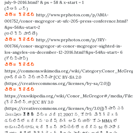
july-9-2016.html? & ps = 58 & x-start = 1
(పిఆర్ఎన్)
చిత్ర క్రెడిట్
http://www.prphotos.com/p/AMA-
001752/conor-mcgregor-at-ufc-205-press-conference.html?
&ps=56&x-start=2
(అలెక్స్ మాటియో)
చిత్ర క్రెడిట్
http://www.prphotos.com/p/JRY-
001766/conor-mcgregor-at-conor-mcgregor-sighted-in-
los-angeles-on-december-12-2016.html?&ps=54&x-start= 6
(గోట్‌ప్యాప్)
చిత్ర క్రెడిట్
https://commons.wikimedia.org/wiki/Category:Conor_McGr
(ఆండ్రియస్ పెట్రూసెనియా [CC BY-SA 2.0
(https://creativecommons.org/licenses/by-sa/2.0)])
చిత్ర క్రెడిట్
https://en.wikipedia.org/wiki/Conor_McGregor#/media/File
(క్రెమ్లిన్.రూ [CC BY 3.0
(https://creativecommons.org/licenses/by/3.0)])క్యాన్సర్
పురుషులు
కెరీర్
ఫిబ్రవరి 17, 2007 న, కోనార్ మెక్‌గ్రెగర్
డబ్లిన్‌లో జరిగిన ‘ఐరిష్ రింగ్ ఆఫ్ ట్రూత్’ కోసం MMA లో
అడుగుపెట్టాడు. ఇది కీరన్ కాంప్‌బెల్‌తో జరిగిన te త్సాహిక