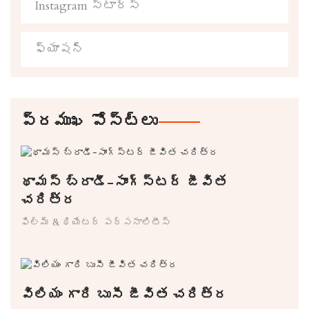
Instagram స్టార్స్
ఫ్యాషన్
ప్రముఖ పోస్ట్లు
థామస్ బ్రాడీ-సాంగ్స్టర్ జీవిత
చరిత్ర
ఫిల్మ్ & థియేటర్ పర్సనాలిటీస్
విలియం గారి బుసీ జీవిత చరిత్ర