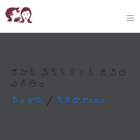
కోనార్ మెక్‌గ్రెగర్ జీవిత
చరిత్ర
/
ప్రధాన
క్రీడాకారులు