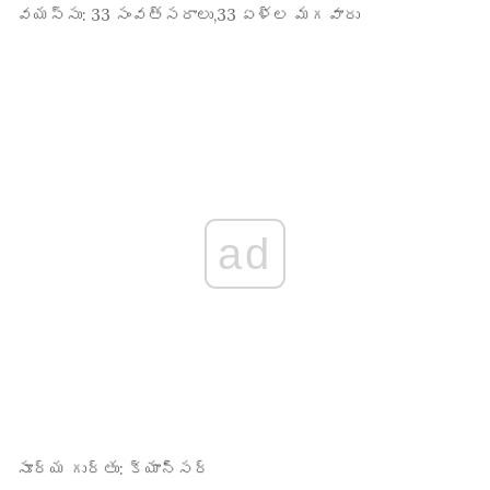
వయస్సు:
33 సంవత్సరాలు,33 ఏళ్ల మగవారు
ad
సూర్య గుర్తు:
క్యాన్సర్