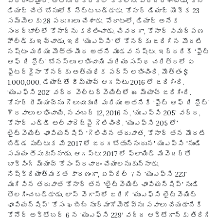
ప్రారంభమైంది. అతను రకరకాల కిక్‌లను ప్రదర్శించాడు, కాని
డియాజ్ చేత బోనులోకి నెట్టబడ్డాడు. కోనార్ డియాజ్ యొక్క 23
సమ్మెలకు 28 పరుగులు చేశాడు. పోరాటంలో, డియాజ్ అనేక
సందర్భాల్లో కోనార్‌ను కదిలించాడు. చివరగా, కోనార్ సమర్పణ
హోల్డ్‌కు ఇచ్చాడు. ఇది ‘యుఎఫ్‌సి’ లో కోనర్‌కు జరిగిన మొదటి
నష్టం మరియు మొత్తం మీద అతని మూడవ నష్టం. ఇద్దరికీ ‘ఫైట్
ఆఫ్ ది నైట్’ బోనస్‌లు లభించాయి మరియు సంస్థ చరిత్రలో ఏ
ఫైటర్‌కైనా కోనర్‌కు అత్యధిక పర్స్ లభించింది, మొత్తం $
1,000,000. డియాజ్‌తో రీమ్యాచ్ ఆగస్టు 2016 లో జరిగింది.
‘యుఎఫ్‌సి 202’ వద్ద వెల్టర్‌వెయిట్‌లో ఈ మ్యాచ్ జరిగింది.
కోనార్ రీమ్యాచ్‌ను గెలుచుకుంది మరియు అతనికి ‘ఫైట్ ఆఫ్ ది నైట్’
గౌరవాలు లభించాయి. నవంబర్ 12, 2016 న, ‘యుఎఫ్‌సి 205’ వద్ద,
కోనార్ ఎడ్డీ అల్వారెజ్‌పై గెలిచింది. 'యుఎఫ్‌సి 205 లో'
లైట్‌వెయిట్ ఛాంపియన్‌షిప్ 'గెలిచిన తరువాత, కోనార్ తన మొదటి
బిడ్డ పుట్టుక మే 2017 లో జరగబోతున్నందున' యుఎఫ్‌సి 'నుండి
సమయం తీసుకున్నాడు. ఆగస్టు 2017 లో ఫ్లాయిడ్ మేవెదర్‌తో
బాక్సింగ్ మ్యాచ్ కోసం ప్రచారం చేయాలనుకున్నాడు.
నిష్క్రియాత్మకత కారణంగా, ఏప్రిల్ 7 న 'యుఎఫ్‌సి 223'
ముగిసిన తరువాత కోనార్ తన 'లైట్‌వెయిట్ ఛాంపియన్‌షిప్' నుండి
తొలగించబడ్డాడు. లాస్ వెగాస్‌లో జరిగే ‘యుఎఫ్‌సి లైట్‌వెయిట్
ఛాంపియన్‌షిప్’ కోసం ఖబీబ్ నూర్మాగోమెడోవ్‌ను సవాలు చేయడానికి
కోనోర్ అక్టోబర్ 6 న ‘యుఎఫ్‌సి 229’ వద్ద ఆక్టోగాన్‌కు తిరిగి