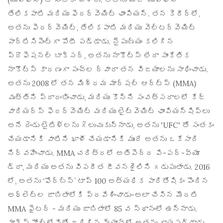
తేలికపాటి మరియు ఫెదర్‌వెయిట్ ఛాంపియన్. తన కెరీర్లో,
అతను ఫెదర్‌వెయిట్, తేలికపాటి మరియు వెల్టర్‌వెయిట్
పార్టిసిపెంట్‌గా పోటీ పడ్డాడు. నైపుణ్యం కలిగిన
ప్రొఫెషనల్ బాక్సర్, అతను నాకౌట్స్ లేదా సాంకేతిక
నాకౌట్స్ కారణంగా పంచ్‌ల ద్వారా తన విజయాలను సాధించాడు.
అతను 2008 లో తన మిశ్రమ మార్షల్ ఆర్ట్స్ (MMA)
వృత్తిని ప్రారంభించాడు, మరియు కొన్ని సంవత్సరాలలో కేజ్
వారియర్స్ ఫెదర్‌వెయిట్ మరియు లైట్‌వెయిట్ ఛాంపియన్‌షిప్‌లు
అనే రెండు టైటిళ్లను గెలుచుకున్నాడు, అతను 'UFC' తో సంతకం
చేయడానికి వాటిని ఖాళీ చేయడానికి ముందే అతను ఒకేసారి
నిర్వహించాడు. MMA చరిత్రలో అతిపెద్ద పే-పర్-వ్యూ
డ్రా, మరియు అతను విపరీత జీవనశైలిని గడుపుతాడు. 2016
లో, అతను ‘ఫోర్బ్స్’ టాప్ 100 అత్యధిక పారితోషికం పొందిన
అథ్లెట్ల జాబితాలోకి ప్రవేశించాడు-అలా చేసిన మొదటి
MMA ఫైటర్ - మరియు జాబితాలో 85 వ స్థానంలో ఉన్నాడు.
మాక్స్ హోల్లోవేతో జరిగిన మ్యాచ్‌లో అతను గాయపడ్డాడు,