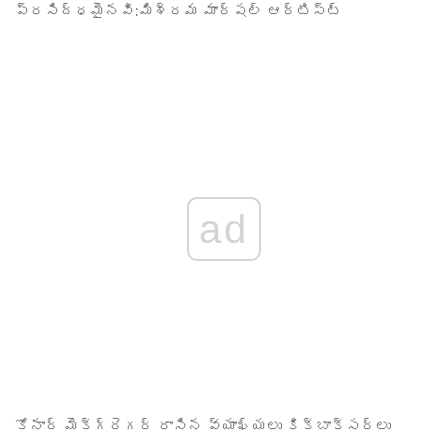
ప్రసిద్ధమైనవి:
మిశ్రమ మార్షల్ ఆర్టిస్ట్
ad
కోనార్ మెక్‌గ్రెగర్ రాసిన వ్యాఖ్యలు
కిక్‌బాక్సర్లు