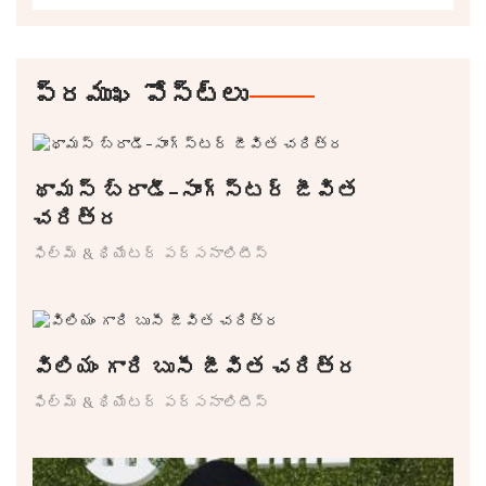
ప్రముఖ పోస్ట్లు
థామస్ బ్రాడీ-సాంగ్స్టర్ జీవిత
చరిత్ర
ఫిల్మ్ & థియేటర్ పర్సనాలిటీస్
విలియం గారి బుసీ జీవిత చరిత్ర
ఫిల్మ్ & థియేటర్ పర్సనాలిటీస్