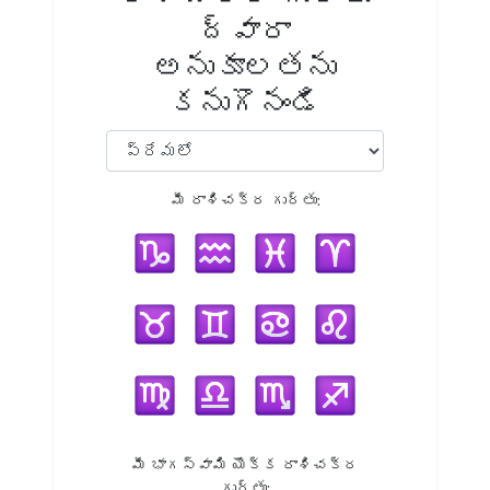
ద్వారా
అనుకూలతను
కనుగొనండి
మీ రాశిచక్ర గుర్తు:
మీ భాగస్వామి యొక్క రాశిచక్ర
గుర్తు: