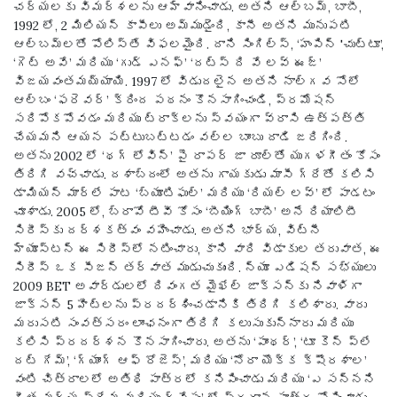
చర్యలకు విమర్శలను ఆహ్వానించాడు. అతని ఆల్బమ్, బాబీ,
1992 లో, 2 మిలియన్ కాపీలు అమ్ముడైంది, కానీ అతని మునుపటి
ఆల్బమ్‌లతో పోలిస్తే విఫలమైంది. దాని సింగిల్స్, ‘హంపిన్ 'చుట్టూ’,
‘గెట్ అవే’ మరియు ‘గుడ్ ఎనఫ్’ ‘దట్స్ ది వే లవ్ ఈజ్’
విజయవంతమయ్యాయి. 1997 లో విడుదలైన అతని నాల్గవ సోలో
ఆల్బం ‘ఫరెవర్’ క్రింద పఠనం కొనసాగించండి, ప్రమోషన్
సరిపోకపోవడం మరియు ట్రాక్‌లను స్వయంగా వ్రాసి ఉత్పత్తి
చేయమని ఆయన పట్టుబట్టడం వల్ల బాంబు దాడి జరిగింది.
అతను 2002 లో ‘థగ్ లోవిన్’ పై రాపర్ జా రూల్‌తో యుగళగీతం కోసం
తిరిగి వచ్చాడు. దశాబ్దంలో అతను గాయకుడు మాసీ గ్రేతో కలిసి
డామియన్ మార్లే పాట ‘బ్యూటిఫుల్’ మరియు ‘రియల్ లవ్’ లో పాడటం
చూశాడు. 2005 లో, బ్రావో టీవీ కోసం ‘బీయింగ్ బాబీ’ అనే రియాలిటీ
సిరీస్‌కు దర్శకత్వం వహించాడు. అతని భార్య, విట్నీ
హ్యూస్టన్ ఈ సిరీస్‌లో నటించారు, కాని వారి విడాకుల తరువాత, ఈ
సిరీస్ ఒక సీజన్ తర్వాత ముడుచుకుంది. న్యూ ఎడిషన్ సభ్యులు
2009 BET అవార్డులలో దివంగత మైఖేల్ జాక్సన్‌కు నివాళిగా
జాక్సన్ 5 హిట్‌లను ప్రదర్శించడానికి తిరిగి కలిశారు. వారు
మరుసటి సంవత్సరం లాంఛనంగా తిరిగి కలుసుకున్నారు మరియు
కలిసి ప్రదర్శన కొనసాగించారు. అతను ‘పాంథర్’, ‘టూ కెన్ ప్లే
దట్ గేమ్’, ‘గ్యాంగ్ ఆఫ్ రోజెస్’, మరియు ‘నోరా యొక్క క్షౌరశాల’
వంటి చిత్రాలలో అతిథి పాత్రలో కనిపించాడు మరియు ‘ఎ సన్నని