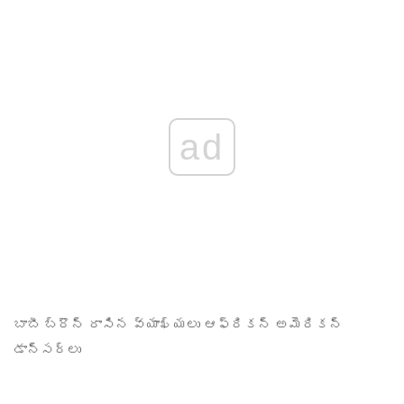
ad
బాబీ బ్రౌన్ రాసిన వ్యాఖ్యలు
ఆఫ్రికన్ అమెరికన్
డాన్సర్లు