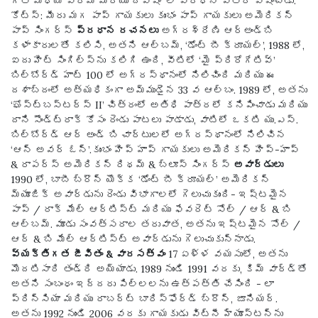
గీత మధ్య ప్రేమ మరియు ద్వేషం’ లో ప్రధాన పాత్ర పోషించాడు.
కోట్స్:
మీరు మగ పాప్ గాయకులు కుంభం పాప్ గాయకులు అమెరికన్
పాప్ సింగర్స్
ప్రధాన రచనలు
అగ్రశ్రేణి ఆర్‌అండ్‌బి
కళాకారులతో కలిసి, అతని ఆల్బమ్, ‘డోంట్ బీ క్రూయల్’, 1988 లో,
ఐదు హిట్ సింగిల్స్‌ను కలిగి ఉంది, వీటిలో ‘మై ప్రిరోగేటివ్’
బిల్‌బోర్డ్ హాట్ 100 లో అగ్రస్థానంలో నిలిచింది మరియు ఈ
దశాబ్దంలో అత్యధికంగా అమ్ముడైన 33 వ ఆల్బం. 1989 లో, అతను
‘ఘోస్ట్‌బస్టర్స్ II’ చిత్రంలో అతిధి పాత్రలో కనిపించాడు మరియు
దాని సౌండ్‌ట్రాక్ కోసం రెండు పాటలు పాడాడు, వాటిలో ఒకటి యు.ఎస్.
బిల్బోర్డ్ ఆర్ అండ్ బి చార్టులలో అగ్రస్థానంలో నిలిచిన
‘ఆన్ అవర్ ఓన్’.కుంభం హిప్ హాప్ గాయకులు అమెరికన్ హిప్-హాప్
& రాపర్స్ అమెరికన్ రిథమ్ & బ్లూస్ సింగర్స్
అవార్డులు
1990 లో, బాబీ బ్రౌన్ యొక్క ‘డోంట్ బీ క్రూయల్’ అమెరికన్
మ్యూజిక్ అవార్డును రెండు విభాగాలలో గెలుచుకుంది- ఇష్టమైన
పాప్ / రాక్ మేల్ ఆర్టిస్ట్ మరియు ఫేవరెట్ సోల్ / ఆర్ & బి
ఆల్బమ్. మూడు సంవత్సరాల తరువాత, అతను ఇష్టమైన సోల్ /
ఆర్ & బి మేల్ ఆర్టిస్ట్ అవార్డును గెలుచుకున్నాడు.
వ్యక్తిగత జీవితం & వారసత్వం
17 ఏళ్ళ వయసులో, అతను
మొదటిసారి తండ్రి అయ్యాడు. 1989 నుండి 1991 వరకు, కిమ్ వార్డ్‌తో
అతని సంబంధం ఇద్దరు పిల్లలను ఉత్పత్తి చేసింది - లా
ప్రిన్సియా మరియు రాబర్ట్ బారిస్ఫోర్డ్ బ్రౌన్, జూనియర్.
అతను 1992 నుండి 2006 వరకు గాయకుడు విట్నీ హ్యూస్టన్‌ను