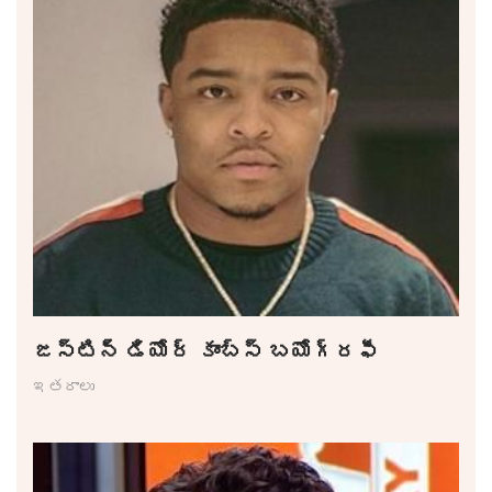
జస్టిన్ డియోర్ కాంబ్స్ బయోగ్రఫీ
ఇతరాలు