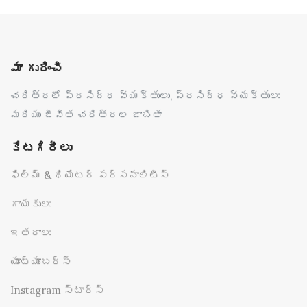
మా గురించి
చరిత్రలో ప్రసిద్ధ వ్యక్తులు, ప్రసిద్ధ వ్యక్తులు
మరియు జీవిత చరిత్రల జాబితా
కేటగిరీలు
ఫిల్మ్ & థియేటర్ పర్సనాలిటీస్
గాయకులు
ఇతరాలు
యూట్యూబర్స్
Instagram స్టార్స్