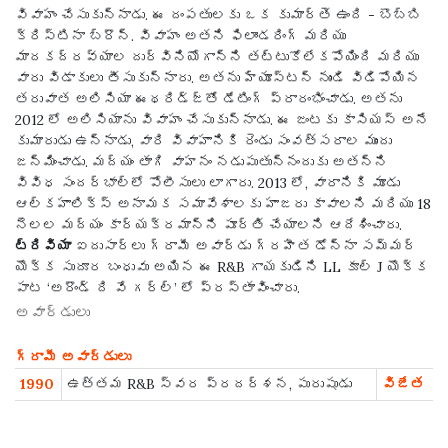
వివాహం చేసుకున్నాడు. ఈ దంపతులకు ఒక కుమార్తె ఉంది - బొబ్బి
క్రిస్టినా బ్రౌన్. వివాహం అతని ఫిలాండరింగ్ మరియు
మాదకద్రవ్యాల దుర్వినియోగాన్ని తట్టుకోలేకపోయింది మరియు
వారు విడాకులు తీసుకున్నారు. అతను హ్యూస్టన్ నుండి విడిపోయిన
తరువాత అలిసియా ఈథరిడ్జ్‌తో డేటింగ్ ప్రారంభించాడు. అతను
2012 లో అలిసియాను వివాహం చేసుకున్నాడు. ఈ జంటకు కాసియస్ అనే
కుమారుడు ఉన్నాడు, వారి వివాహానికి రెండు సంవత్సరాల ముందు
జన్మించాడు. మద్యం తాగి వాహనం నడుపుతున్నందుకు అతన్ని
వివిధ సందర్భాల్లో పోలీసులు లాగారు. 2013 లో, వారానికి మూడు
ఆల్కహాలిక్స్ అనామక సమావేశాలకు హాజరు కావాలని మరియు 18
నెలల మద్యం కార్యక్రమాన్ని పూర్తి చేయాలని ఆదేశించారు.
ట్రివియా
ఐదుసార్లు గ్రామీ అవార్డు గ్రహీత డోన్నా సమ్మర్
యొక్క సుదూర బంధువు అయిన ఈ R&B గాయకుడిని LL కూల్ J యొక్క
పాట ‘అరౌండ్ ది వే గర్ల్’ లో ప్రస్తావించారు.
అవార్డులు
గ్రామీ అవార్డులు
1990
ఉత్తమ R&B స్వర ప్రదర్శన, పురుషుడు
విజేత