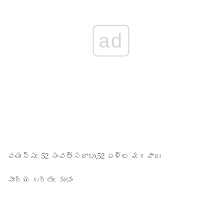
ad
వయస్సు:
52 సంవత్సరాలు,52 ఏళ్ల మగవారు
సూర్య గుర్తు:
కుంభం