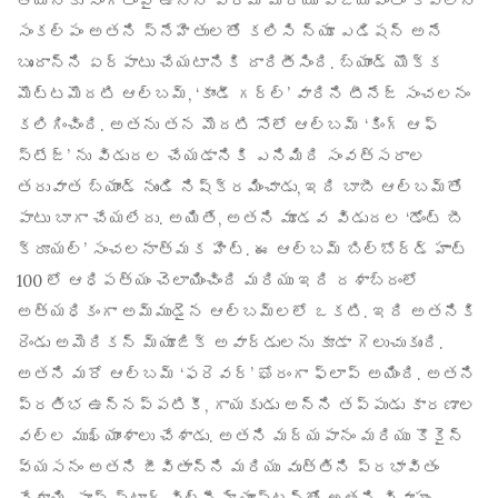
ఆయనకు సంగీతంపై ఉన్న ప్రేమ మరియు విజయవంతం కావాలనే
సంకల్పం అతని స్నేహితులతో కలిసి న్యూ ఎడిషన్ అనే
బృందాన్ని ఏర్పాటు చేయటానికి దారితీసింది. బ్యాండ్ యొక్క
మొట్టమొదటి ఆల్బమ్, ‘కాండీ గర్ల్’ వారిని టీనేజ్ సంచలనం
కలిగించింది. అతను తన మొదటి సోలో ఆల్బమ్ ‘కింగ్ ఆఫ్
స్టేజ్’ ను విడుదల చేయడానికి ఎనిమిది సంవత్సరాల
తరువాత బ్యాండ్ నుండి నిష్క్రమించాడు, ఇది బాబీ ఆల్బమ్‌తో
పాటు బాగా చేయలేదు. అయితే, అతని మూడవ విడుదల ‘డోంట్ బీ
క్రూయల్’ సంచలనాత్మక హిట్. ఈ ఆల్బమ్ బిల్బోర్డ్ హాట్
100 లో ఆధిపత్యం చెలాయించింది మరియు ఇది దశాబ్దంలో
అత్యధికంగా అమ్ముడైన ఆల్బమ్లలో ఒకటి. ఇది అతనికి
రెండు అమెరికన్ మ్యూజిక్ అవార్డులను కూడా గెలుచుకుంది.
అతని మరో ఆల్బమ్ ‘ఫరెవర్’ ఘోరంగా ఫ్లాప్ అయింది. అతని
ప్రతిభ ఉన్నప్పటికీ, గాయకుడు అన్ని తప్పుడు కారణాల
వల్ల ముఖ్యాంశాలు చేశాడు. అతని మద్యపానం మరియు కొకైన్
వ్యసనం అతని జీవితాన్ని మరియు వృత్తిని ప్రభావితం