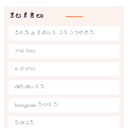
కేటగిరీలు
ఫిల్మ్ & థియేటర్ పర్సనాలిటీస్
గాయకులు
ఇతరాలు
యూట్యూబర్స్
Instagram స్టార్స్
ఫ్యాషన్