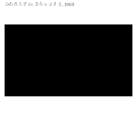
పుట్టినరోజు:
ఫిబ్రవరి 5
,
1969
ad