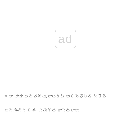
ad
ఇలా కూడా అనవచ్చు:
రాబర్ట్ బారిస్ఫోర్డ్ బ్రౌన్
జన్మించిన దేశం:
సంయుక్త రాష్ట్రాలు