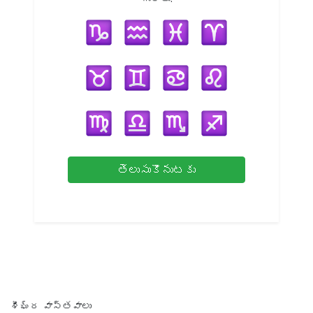
తెలుసుకొనుటకు
శీఘ్ర వాస్తవాలు