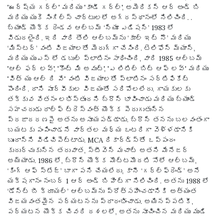
'ఈర్ష్య గర్ల్' మరియు 'కాండీ గర్ల్', అమెరికన్ ఆర్ అండ్ బి
మరియు యుకె సింగిల్స్ చార్టులలో అగ్రస్థానంలో నిలిచింది. .
బ్యాండ్ యొక్క రెండవ ఆల్బమ్ ‘న్యూ ఎడిషన్’ 1983 లో
విడుదలైంది. ఇది వారి తొలి ఆల్బమ్‌ను ‘కూల్ ఇట్ నౌ’ మరియు
‘మిస్టర్’ వంటి విజయాలతో మెరుగ్గా చేసింది. టెలిఫోన్ మ్యాన్,
మరియు యుఎస్ లో డబుల్ ప్లాటినం సాధించింది, వారి 1985 ఆల్బమ్
'ఆల్ ఫర్ లవ్', 'కౌంట్ మి అవుట్', 'ఎ లిటిల్ బిట్ ఆఫ్ లవ్' మరియు
'విత్ యు ఆల్ ది వే' వంటి విజయాలతో ప్లాటినం సర్టిఫికేట్
పొందింది. దాని పూర్వీకుల విజయంతో సరిపోలలేదు. గాయకులకు
తక్కువ వేతనం లభిస్తుందని బ్రౌన్ భావించాడు మరియు బ్యాండ్
సహచరుడు రాల్ఫ్ ట్రెస్వంత్ యొక్క పెరుగుతున్న
ప్రజాదరణపై అతను అసూయపడ్డాడు. బ్రౌన్ తనను బలవంతంగా
బయటకు పంపించాడనే వార్తల మధ్య ఒంటరిగా వెళ్ళడానికి
బృందాన్ని విడిచిపెట్టాడు. MCA రికార్డ్స్‌తో ఒప్పందం
కుదుర్చుకున్న తరువాత, స్టీవెన్ మచాట్ అతని మేనేజర్
అయ్యాడు. 1986 లో, బ్రౌన్ యొక్క మొట్టమొదటి సోలో ఆల్బమ్,
‘కింగ్ ఆఫ్ స్టేజ్’ బాగా పని చేయలేదు, కానీ ‘గర్ల్‌ఫ్రెండ్’ అనే
యక్షగానం నంబర్ 1 ఆర్ అండ్ బి హిట్‌గా నిలిచింది. అతను 1988 లో
‘డోన్ట్ బీ క్రూయల్’ ఆల్బమ్‌ను ప్రోత్సహించడానికి అత్యంత
విజయవంతమైన పర్యటనను ప్రారంభించాడు. అయినప్పటికీ,
పర్యటన యొక్క చివరి దశలలో, అతను సూచించిన మరియు ముడి