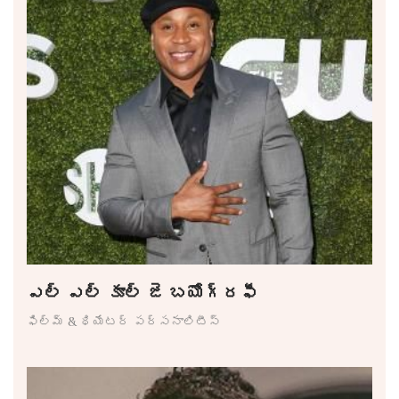
ఎల్ ఎల్ కూల్ జె బయోగ్రఫీ
ఫిల్మ్ & థియేటర్ పర్సనాలిటీస్