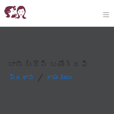
బాబీ బ్రౌన్ బయోగ్రఫీ
/
ప్రధాన
గాయకులు