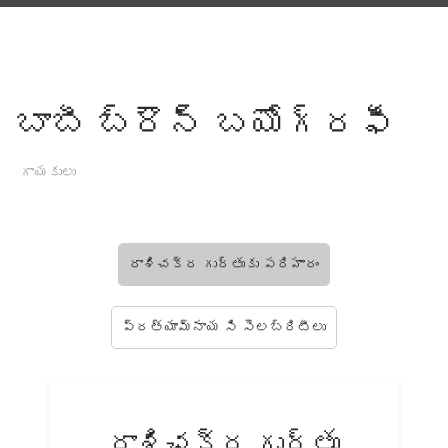
బాబీ బ్రౌన్ బయోగ్రఫీ
గాయకులు
రాశిచక్ర గుర్తుకు పరిహారం
ప్రత్యామ్నాయ సి సెలబ్రిటీలు
రాశిచక్ర గుర్తు