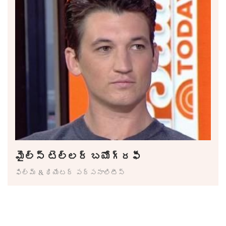
మైల్స్ టెల్లర్ బయోగ్రఫీ
ఫిల్మ్ & థియేటర్ పర్సనాలిటీస్