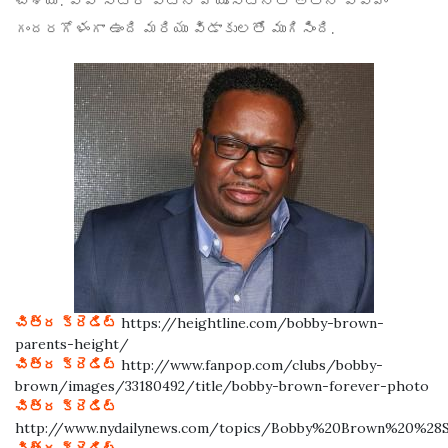
చేశాయి. పాప్ స్టార్ విట్నీ హ్యూస్టన్‌తో అతని వివాహం
గందరగోళంగా ఉంది మరియు విడాకులతో ముగిసింది.
చిత్ర క్రెడిట్
https://heightline.com/bobby-brown-
parents-height/
చిత్ర క్రెడిట్
http://www.fanpop.com/clubs/bobby-
brown/images/33180492/title/bobby-brown-forever-photo
చిత్ర క్రెడిట్
http://www.nydailynews.com/topics/Bobby%20Brown%20%28