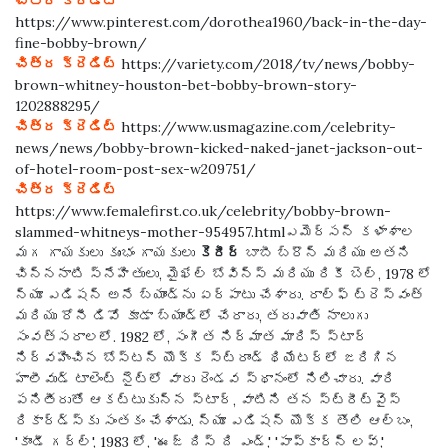
చిత్ర క్రెడిట్
https://www.pinterest.com/dorothea1960/back-in-the-day-
fine-bobby-brown/
చిత్ర క్రెడిట్
https://variety.com/2018/tv/news/bobby-
brown-whitney-houston-bet-bobby-brown-story-
1202888295/
చిత్ర క్రెడిట్
https://www.usmagazine.com/celebrity-
news/news/bobby-brown-kicked-naked-janet-jackson-out-
of-hotel-room-post-sex-w209751/
చిత్ర క్రెడిట్
https://www.femalefirst.co.uk/celebrity/bobby-brown-
slammed-whitneys-mother-954957.htmlఎమెర్సన్ కళాశాల
మగ గాయకులు కుంభం గాయకులు
కెరీర్
బాబీ బ్రౌన్ మరియు అతని
చిన్ననాటి స్నేహితులు, మైఖేల్ బోవిన్స్ మరియు రికీ బెల్, 1978 లో
న్యూ ఎడిషన్ అనే బ్యాండ్‌ను ఏర్పాటు చేశారు. రాల్ఫ్ ట్రెస్వంత్
మరియు రోనీ డివో కూడా బ్యాండ్‌లో చేరారు, తరువాతి నాలుగు
సంవత్సరాలలో. 1982 లో, సంగీత నిర్మాత మారిస్ స్టార్
నిర్వహించిన బోస్టన్ యొక్క స్ట్రాండ్ థియేటర్‌లో జరిగిన
హాలీవుడ్ టాలెంట్ నైట్‌లో వారు రెండవ స్థానంలో నిలిచారు. వారి
పనితీరుతో ఆకట్టుకున్న స్టార్, వాటిని తన స్ట్రీట్‌వైస్
రికార్డ్స్‌కు సంతకం చేశాడు. న్యూ ఎడిషన్ యొక్క తొలి ఆల్బం,
'కాండీ గర్ల్', 1983 లో, 'ఈజ్ దిస్ ది ఎండ్,' 'పాప్‌కార్న్ లవ్,'