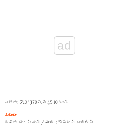
ad
ఎత్తు:
5'10 '(178
సెం.మీ.
),5'10 'బాడ్
కుటుంబం:
జీవిత భాగస్వామి / మాజీ-:
బోస్టన్,ఏంజిల్స్