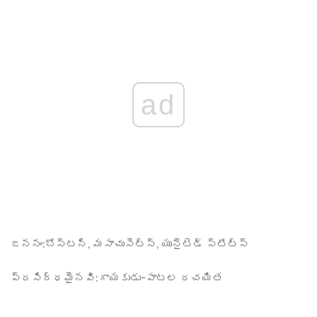
ad
జననం:
బోస్టన్, మసాచుసెట్స్, యునైటెడ్ స్టేట్స్
ప్రసిద్ధమైనవి:
గాయకుడు-పాటల రచయిత