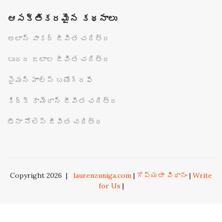
ఆసక్తికరమైన కథనాలు
అలాన్ వాకర్ జీవిత చరిత్ర
బురద జలాల జీవిత చరిత్ర
సైమన్ హాల్స్ బయోగ్రఫీ
కిర్క్ కామెరాన్ జీవిత చరిత్ర
టీనా నోలెస్ జీవిత చరిత్ర
Copyright 2026
|
laurenzuniga.com
|
గోప్యతా విధానం
|
Write
for Us
|